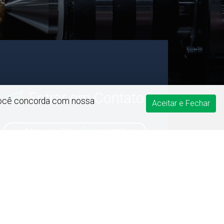
Entrar em Contato
(34) 99679-8006
, você concorda com nossa
Aceitar e Fechar
(Whatsapp)
Mapa do Site
|
Compartilhar
Redes Sociais
Política de Privacidade