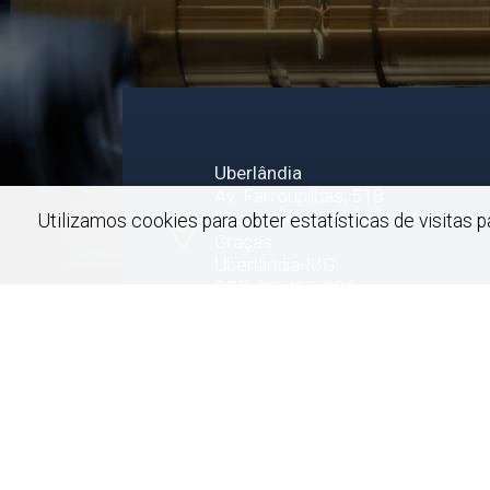
Uberlândia
Av. Farroupilhas, 518
Bairro: Nossa Senhora das
Utilizamos cookies para obter estatísticas de visitas
Graças
Uberlândia-MG
CEP: 38.402-302
Copyright© 2026 - Udimec. Todos os