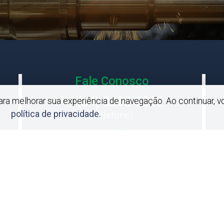
Fale Conosco
(34) 3232-8005
 para melhorar sua experiência de navegação. Ao continuar
política de privacidade.
(Telefone)
 direitos reservados.