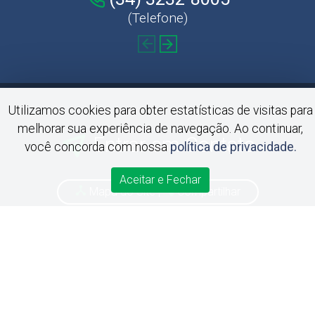
(Telefone)
Utilizamos cookies para obter estatísticas de visitas para
melhorar sua experiência de navegação. Ao continuar,
Entrar em Contato
você concorda com nossa
política de privacidade.
Aceitar e Fechar
Mapa do Site
|
Compartilhar
Redes Sociais
Política de Privacidade